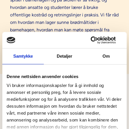
hvordan ansatte og studenter lærer å bruke
offentlige kostråd og retningslinjer i praksis. Vi får råd
om hvordan man lager sunne brødmåltider i
barnehagen, hvordan man kan møte spørsmål fra
foreldre og hvordan man kan sikre gode matvaner
hos barn.
Samtykke
Detaljer
Om
Denne nettsiden anvender cookies
Vi bruker informasjonskapsler for å gi innhold og
annonser et personlig preg, for å levere sosiale
mediefunksjoner og for å analysere trafikken vår. Vi deler
Del 2: Ultraprosessert mat
dessuten informasjon om hvordan du bruker nettstedet
Hva er ultraprosessert mat, og betyr det at maten er
vårt, med partnerne våre innen sosiale medier,
usunn? I denne episoden forklarer vi hva
annonsering og analysearbeid, som kan kombinere den
med annen informasjon du har gjort tilgjengelig for dem,
ultraprosessert mat egentlig er, hvorfor ikke all slik