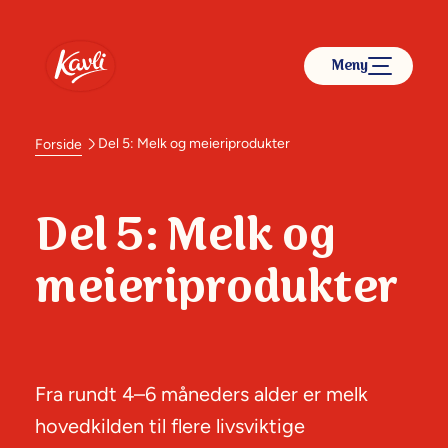
Meny
Del 5: Melk og meieriprodukter
Forside
Del 5: Melk og
meieriprodukter
Vennligst
godta
Fra rundt 4–6 måneders alder er melk
markedsføri
hovedkilden til flere livsviktige
ngskapsler
for å se