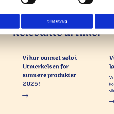
tillat utvalg
Relevante artikler
Vi har vunnet sølv i
V
Utmerkelsen for
l
sunnere produkter
Vi
2025!
ko
vik