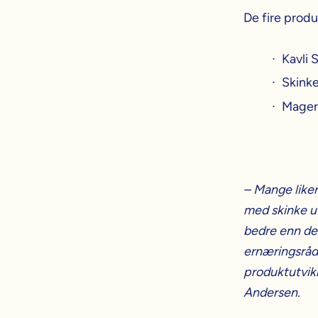
De fire produ
Kavli 
Skink
Mager
– Mange like
med skinke u
bedre enn de 
ernæringsråd
produktutvikl
Andersen.