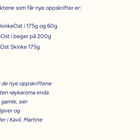
ktene som får nye oppskrifter er:
SkinkeOst i 175g og 60g
eOst i beger på 200g
Ost Skinke 175g
r de nye oppskriftene
ten røykaroma enda
gamle, sier
giver og
er i Kavli, Martine