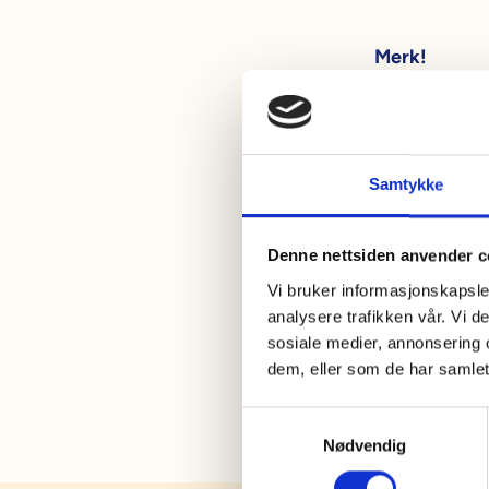
Merk!
I en overgan
innholdet er 
gjelder diss
Samtykke
Skinke
sener
Denne nettsiden anvender c
Skink
Vi bruker informasjonskapsler
før-d
analysere trafikken vår. Vi 
sosiale medier, annonsering 
dem, eller som de har samlet
S
Nødvendig
a
m