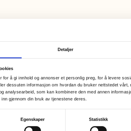
gsfase vil noen pakninger vise røykaroma selv om
laget etter ny oppskrift uten røykaroma. Det
e produktene og datoene:
Detaljer
Ost beger 200g: Best før-dato 22. mai 2026 og
e
ookies
eOst 175g/60g og MagerOst Skinke 175g: Best
 for å gi innhold og annonser et personlig preg, for å levere sos
ato 27. november 2026 og senere
deler dessuten informasjon om hvordan du bruker nettstedet vårt,
og analysearbeid, som kan kombinere den med annen informasjon d
 inn gjennom din bruk av tjenestene deres.
Egenskaper
Statistikk