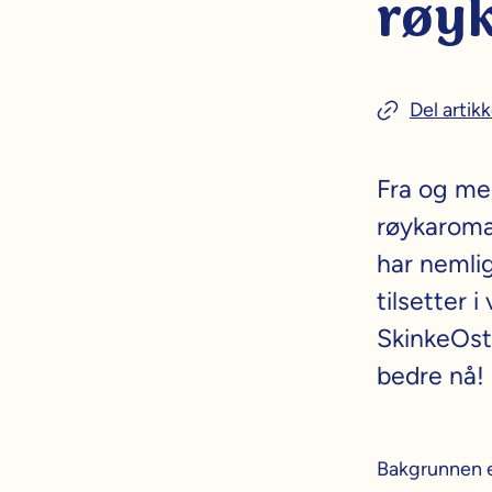
røy
Del artikk
Fra og me
røykaroma 
har nemlig
tilsetter 
SkinkeOst
bedre nå!
Bakgrunnen e