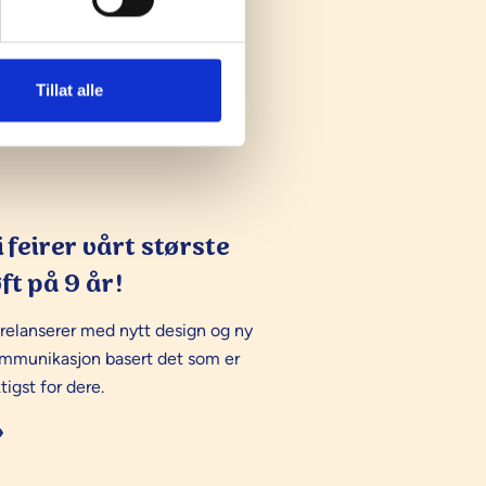
Tillat alle
i feirer vårt største
øft på 9 år!
 relanserer med nytt design og ny
mmunikasjon basert det som er
tigst for dere.