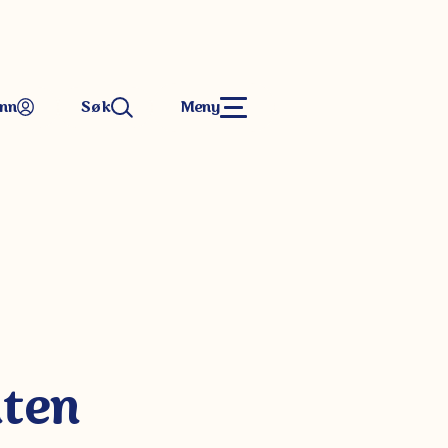
inn
Søk
Meny
uten