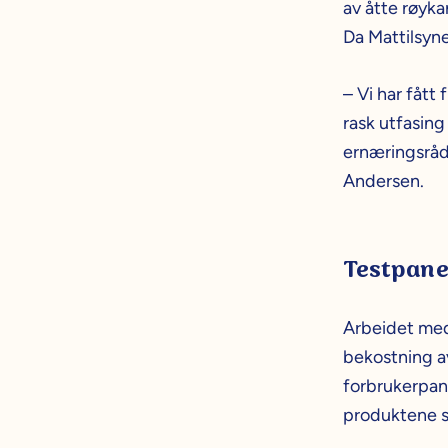
av åtte røyka
Da Mattilsyne
– Vi har fått
rask utfasing 
ernæringsrådg
Andersen.
Testpane
Arbeidet med 
bekostning a
forbrukerpane
produktene s