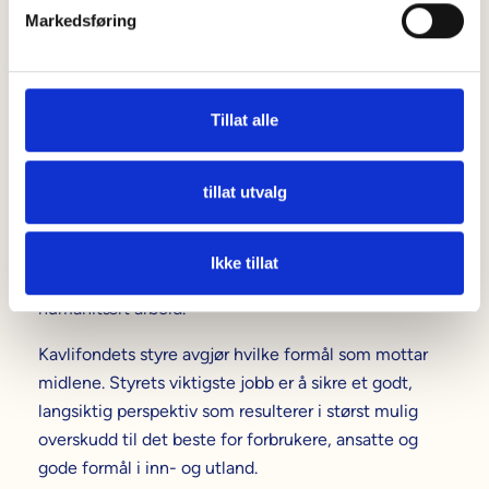
v
allmennyttig stiftelse.
Markedsføring
a
l
Kavlifondet ble stiftet av Knut Kavli, sønn av
g
konsernets grunnlegger Olav Kavli, i 1962. Alt
overskudd som ikke tilbakeføres til konsernet, går til
Tillat alle
allmennyttige formål.
tillat utvalg
70% av midlene går til land der Kavli har produksjon, i
Norge, Sverige, Finland og Storbritannia, mens 30
prosent går til utviklingsprosjekter. Kavlifondet
Ikke tillat
støtter prosjekter innen kultur, forskning og
humanitært arbeid.
Kavlifondets styre avgjør hvilke formål som mottar
midlene. Styrets viktigste jobb er å sikre et godt,
langsiktig perspektiv som resulterer i størst mulig
overskudd til det beste for forbrukere, ansatte og
gode formål i inn- og utland.