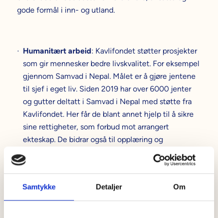
gode formål i inn- og utland.
Humanitært arbeid
: Kavlifondet støtter prosjekter
som gir mennesker bedre livskvalitet. For eksempel
gjennom Samvad i Nepal. Målet er å gjøre jentene
til sjef i eget liv. Siden 2019 har over 6000 jenter
og gutter deltatt i Samvad i Nepal med støtte fra
Kavlifondet. Her får de blant annet hjelp til å sikre
sine rettigheter, som forbud mot arrangert
ekteskap. De bidrar også til opplæring og
jobbmuligheter for kvinner i flyktningleirer
gjennom resirkuleringsprosjekter.
Forskning
: Kavlifondet har tildelt midler til
Samtykke
Detaljer
Om
helseforskningsprogrammer, særlig innen psykisk
helse for barn og unge. Et eksempel på dette er 4-