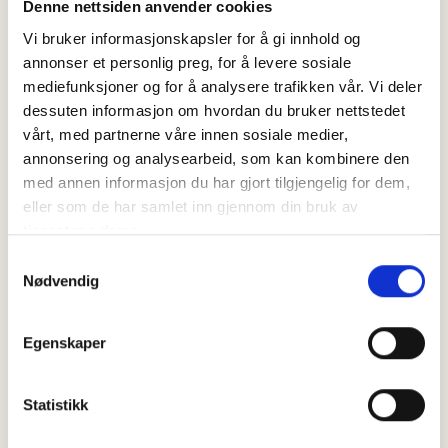
Denne nettsiden anvender cookies
dagersbehandlingen for OCD. Kavlifondet bidrar
også til forskning innenfor klima og miljø gjennom
Vi bruker informasjonskapsler for å gi innhold og
prosjekter som redder mat og reduserer avfall, slik
annonser et personlig preg, for å levere sosiale
mediefunksjoner og for å analysere trafikken vår. Vi deler
som Matsentralen Norge.
dessuten informasjon om hvordan du bruker nettstedet
Kultur
: Kavlifondet har en lang historie med å
vårt, med partnerne våre innen sosiale medier,
støtte kulturprosjekter, som etableringen av
annonsering og analysearbeid, som kan kombinere den
Grieghallen og støtte til ulike kunstnere. Over tid
med annen informasjon du har gjort tilgjengelig for dem,
eller som de har samlet inn gjennom din bruk av
har fondet beveget seg mot å støtte
tjenestene deres.
samfunnsnyttige prosjekter som løser store
samfunnsutfordringer.
S
Nødvendig
a
m
t
Egenskaper
Kavli eies av Kavlifondet
y
k
k
Statistikk
Kavlikonsernet, som O. Kavli er en del av, er det
e
eneste matvarekonsernet i Norge som eies av en