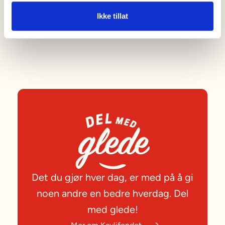
Ikke tillat
Se alle oppskifter
Det du gjør hver dag, er med på å gi
noen andre en bedre hverdag. Del
med glede!