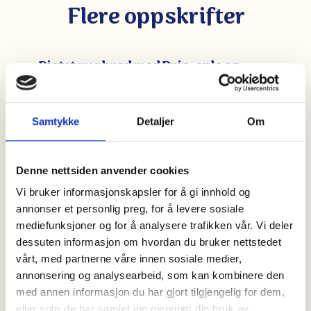
Flere oppskrifter
Ristet rugbrød med Brie, eple og
hasselnøtter
15 min
--
Samtykke
Detaljer
Om
Sprøstekt rugbrød toppet med Min Kavli
Favoritt Brie, syrlig grønt eple, ristede
Denne nettsiden anvender cookies
hasselnøtter og søt honning. En enkel
kombinasjon av sprøtt, friskt og kremet – laget
Vi bruker informasjonskapsler for å gi innhold og
med smøreosten som vant bronse i oste-VM.
annonser et personlig preg, for å levere sosiale
mediefunksjoner og for å analysere trafikken vår. Vi deler
dessuten informasjon om hvordan du bruker nettstedet
vårt, med partnerne våre innen sosiale medier,
Wrap med Cheddar & Chili,
annonsering og analysearbeid, som kan kombinere den
spekeskinke og ruccola
med annen informasjon du har gjort tilgjengelig for dem,
eller som de har samlet inn gjennom din bruk av