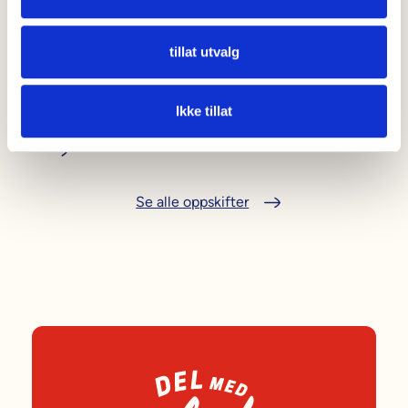
15 min
--
En varm og smakfull sandwich med roastbiff,
tillat utvalg
stekt løk og paprika – toppet med prisvinnende
Kavli Cheddar & Chili, som tok bronse i oste-
Ikke tillat
VM!
Se alle oppskifter