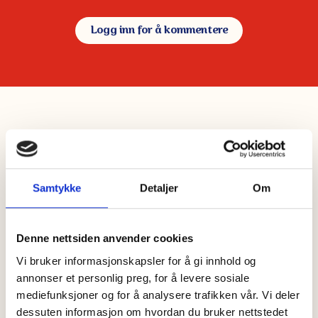
Logg inn for å kommentere
Flere oppskrifter
Samtykke
Detaljer
Om
Ristet rugbrød med Brie, eple og
hasselnøtter
Denne nettsiden anvender cookies
15 min
--
Vi bruker informasjonskapsler for å gi innhold og
Sprøstekt rugbrød toppet med Min Kavli
annonser et personlig preg, for å levere sosiale
Favoritt Brie, syrlig grønt eple, ristede
mediefunksjoner og for å analysere trafikken vår. Vi deler
hasselnøtter og søt honning. En enkel
dessuten informasjon om hvordan du bruker nettstedet