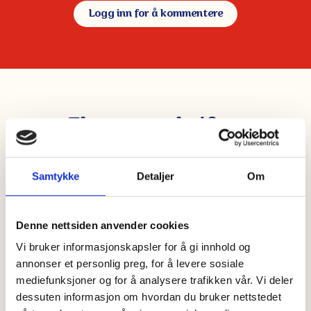
Logg inn for å kommentere
Flere oppskrifter
Ristet rugbrød med Brie, eple og
Samtykke
Detaljer
Om
hasselnøtter
15 min
--
Denne nettsiden anvender cookies
Sprøstekt rugbrød toppet med Min Kavli
Vi bruker informasjonskapsler for å gi innhold og
Favoritt Brie, syrlig grønt eple, ristede
annonser et personlig preg, for å levere sosiale
mediefunksjoner og for å analysere trafikken vår. Vi deler
hasselnøtter og søt honning. En enkel
dessuten informasjon om hvordan du bruker nettstedet
kombinasjon av sprøtt, friskt og kremet – laget