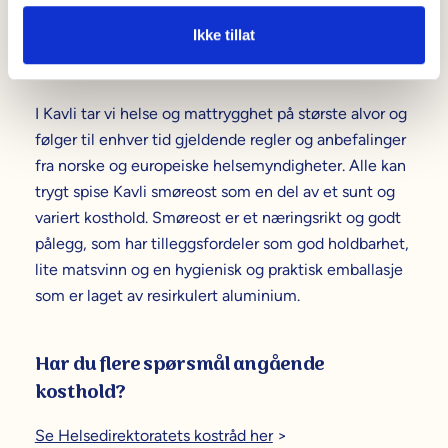
skinke eller bacon. Også kjøttet som tilsettes er
norskprodusert og av høy kvalitet.
Ikke tillat
Trygt og sunt å spise
I Kavli tar vi helse og mattrygghet på største alvor og
følger til enhver tid gjeldende regler og anbefalinger
fra norske og europeiske helsemyndigheter. Alle kan
trygt spise Kavli smøreost som en del av et sunt og
variert kosthold. Smøreost er et næringsrikt og godt
pålegg, som har tilleggsfordeler som god holdbarhet,
lite matsvinn og en hygienisk og praktisk emballasje
som er laget av resirkulert aluminium.
Har du flere spørsmål angående
kosthold?
Se Helsedirektoratets kostråd her
>