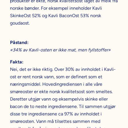
produkter er ekte, norsk kvalitetsost laget av melk fra
norske bønder. For eksempel inneholder Kavli
SkinkeOst 52% og Kavli BaconOst 53% norsk
goudaost.
Påstand:
«34% av Kavli-osten er ikke mat, men fyllstoffer»
Fakta:
Nei, det er ikke riktig. Over 30% av innholdet i Kavli-
ost er rent norsk vann, som er definert som et
næringsmiddel. Hovedingrediensen i alle våre
smøreoster er ekte norsk kvalitetsost som smeltes.
Deretter utgjør vann og eksempelvis skinke eller
bacon de to neste ingrediensene. Til sammen utgjør
disse tre ingrediensene ca 97% av innholdet i
smøreosten. Vann må tilsettes sammen med