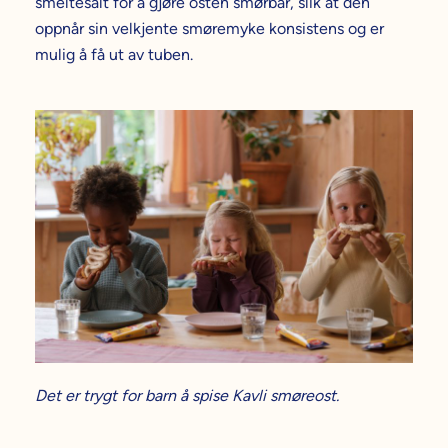
smeltesalt for å gjøre osten smørbar, slik at den
oppnår sin velkjente smøremyke konsistens og er
mulig å få ut av tuben.
Det er trygt for barn å spise Kavli smøreost.