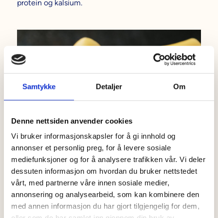
protein og kalsium.
Samtykke
Detaljer
Om
Denne nettsiden anvender cookies
Vi bruker informasjonskapsler for å gi innhold og
annonser et personlig preg, for å levere sosiale
mediefunksjoner og for å analysere trafikken vår. Vi deler
Vi bruker norsk hvitost og kjøtt av høy kvalitet i
dessuten informasjon om hvordan du bruker nettstedet
produktene våre.
vårt, med partnerne våre innen sosiale medier,
annonsering og analysearbeid, som kan kombinere den
Påstand:
med annen informasjon du har gjort tilgjengelig for dem,
eller som de har samlet inn gjennom din bruk av