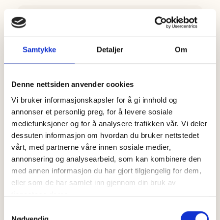
Samtykke
Detaljer
Om
Denne nettsiden anvender cookies
Vi bruker informasjonskapsler for å gi innhold og
annonser et personlig preg, for å levere sosiale
mediefunksjoner og for å analysere trafikken vår. Vi deler
dessuten informasjon om hvordan du bruker nettstedet
vårt, med partnerne våre innen sosiale medier,
Kavli MagerOst Skinke
annonsering og analysearbeid, som kan kombinere den
2
5.0
med annen informasjon du har gjort tilgjengelig for dem,
eller som de har samlet inn gjennom din bruk av
tjenestene deres.
S
Nødvendig