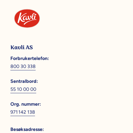
Kavli AS
Forbrukertelefon
:
800 30 338
Sentralbord
:
55 10 00 00
Org. nummer
:
971 142 138
Besøksadresse
: