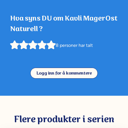
Hva syns DU om
Kavli MagerOst
Naturell
?
8
personer har talt
Logg inn for å kommentere
Flere produkter i serien