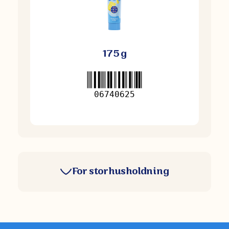
175 g
06740625
For storhusholdning