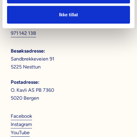
Sentralbord
:
55 10 00 00
Ikke tillat
Org. nummer
:
971 142 138
Besøksadresse
:
Sandbrekkeveien 91
5225 Nesttun
Postadresse
:
O. Kavli AS PB 7360
5020 Bergen
Facebook
Instagram
YouTube