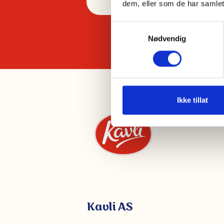
dem, eller som de har samlet
S
Nødvendig
a
m
t
y
k
k
Ikke tillat
e
v
a
l
g
Kavli AS