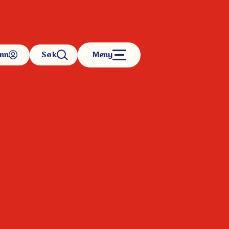
inn
Søk
Meny